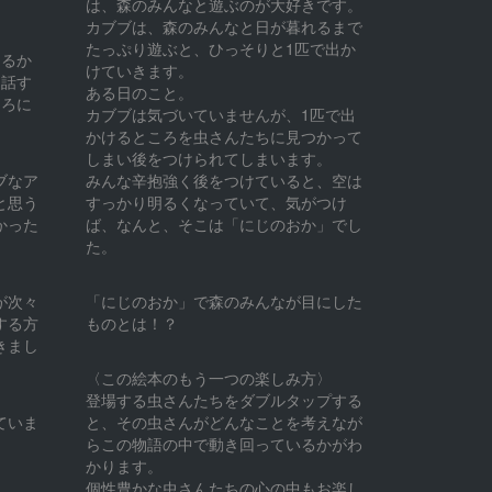
は、森のみんなと遊ぶのが大好きです。
カブブは、森のみんなと日が暮れるまで
たっぷり遊ぶと、ひっそりと1匹で出か
なるか
けていきます。
ラ話す
ある日のこと。
ころに
カブブは気づいていませんが、1匹で出
かけるところを虫さんたちに見つかって
しまい後をつけられてしまいます。
ブなア
みんな辛抱強く後をつけていると、空は
と思う
すっかり明るくなっていて、気がつけ
かった
ば、なんと、そこは「にじのおか」でし
た。
が次々
「にじのおか」で森のみんなが目にした
する方
ものとは！？
きまし
〈この絵本のもう一つの楽しみ方〉
登場する虫さんたちをダブルタップする
ていま
と、その虫さんがどんなことを考えなが
らこの物語の中で動き回っているかがわ
かります。
個性豊かな虫さんたちの心の中もお楽し