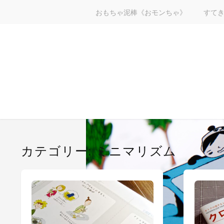
おもちゃ泥棒《おモンちゃ》
すて
カテゴリー:
ミニマリズム