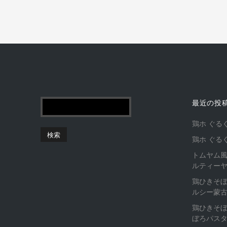
最近の投
鶏ホ ぐる
鶏ホ ぐる
トムヤム
ルティー
鶏ひきそぼ
ルシー蒙
鶏ひきそぼ
ぼろパス