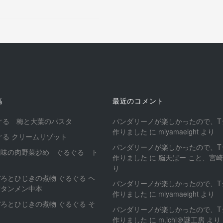
稿
最近のコメント
ぐる 梅と大葉のパスタ
パンダリーノが楽しかったので、T
作りました
に
miyamaeight
より
ぐる クリームリゾット
パンダリーノが楽しかったので、T
風味の肉野菜炒め ぐるぐる ト
作りました
に
脳天ばー こと、宮
ヤ
り
ろとひじきの煮物 ぐるぐる ヘ
パンダリーノが楽しかったので、T
古タンメン中本
作りました
に
miyamaeight
より
ろとひじきの煮物 ぐるぐる そ
パンダリーノが楽しかったので、T
タ
作りました
に
m.ichi＠謎工房
より