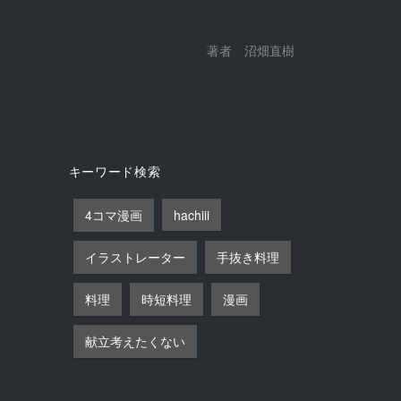
著者 沼畑直樹
キーワード検索
4コマ漫画
hachiii
イラストレーター
手抜き料理
料理
時短料理
漫画
献立考えたくない