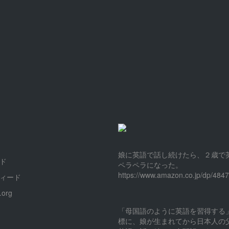
娘に英語で話し続けたら、２歳で
ド
ペラペラになった。
https://www.amazon.co.jp/dp/484
ィード
.org
「母国語のように英語を習得する
標に、娘が生まれてから日本人の