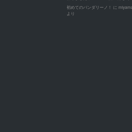
初めてのパンダリーノ！
に
miyama
より