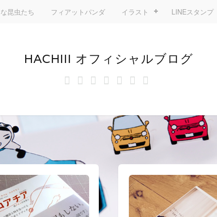
きな昆虫たち
フィアットパンダ
イラスト
LINEスタンプ
HACHIII オフィシャルブログ
お
す
フ
イ
LINE
ミ
hachiii
ス
に
も
て
ィ
ラ
ニ
タ
つ
ち
き
ア
ス
マ
ン
い
ゃ
な
ッ
ト
リ
プ
て
泥
昆
ト
ズ
棒
虫
パ
ム
《お
た
ン
モ
ち
ダ
ン
ち
ゃ》