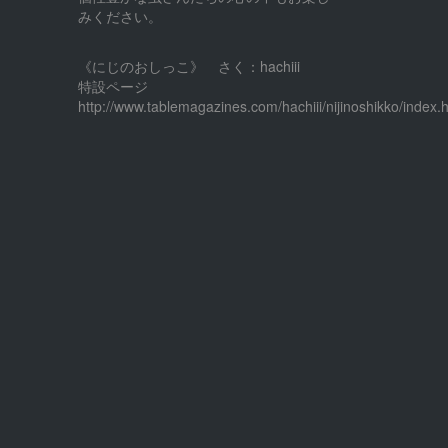
みください。
《にじのおしっこ》 さく：hachiii
特設ページ
http://www.tablemagazines.com/hachiii/nijinoshikko/index.