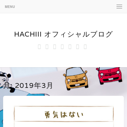
MENU
HACHIII オフィシャルブログ
お
す
フ
イ
LINE
ミ
hachiii
ス
に
も
て
ィ
ラ
ニ
タ
つ
ち
き
ア
ス
マ
ン
い
ゃ
な
ッ
ト
リ
プ
て
泥
昆
ト
ズ
棒
虫
パ
ム
月:
2019年3月
《お
た
ン
モ
ち
ダ
ン
ち
ゃ》