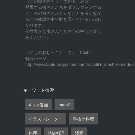
〈この絵本のもう一つの楽しみ方〉
登場する虫さんたちをダブルタップする
と、その虫さんがどんなことを考えなが
らこの物語の中で動き回っているかがわ
かります。
個性豊かな虫さんたちの心の中もお楽し
みください。
《にじのおしっこ》 さく：hachiii
特設ページ
http://www.tablemagazines.com/hachiii/nijinoshikko/index.
キーワード検索
4コマ漫画
hachiii
イラストレーター
手抜き料理
料理
時短料理
漫画