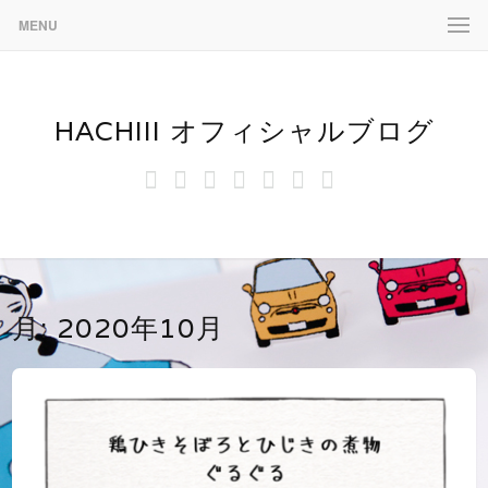
MENU
HACHIII オフィシャルブログ
お
す
フ
イ
LINE
ミ
hachiii
ス
に
も
て
ィ
ラ
ニ
タ
つ
ち
き
ア
ス
マ
ン
い
ゃ
な
ッ
ト
リ
プ
て
泥
昆
ト
ズ
棒
虫
パ
ム
月:
2020年10月
《お
た
ン
モ
ち
ダ
ン
ち
ゃ》